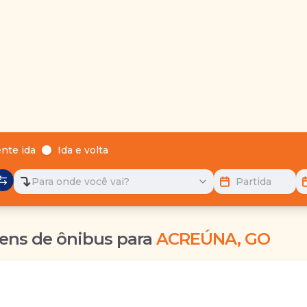
nte ida
Ida e volta
Para onde você vai?
Partida
ens de ônibus para
ACREÚNA, GO