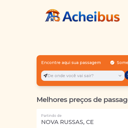
Encontre aqui sua passagem
Some
De onde você vai sair?
Melhores preços de passag
Partindo de
NOVA RUSSAS, CE