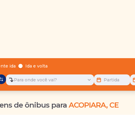
nte ida
Ida e volta
Para onde você vai?
Partida
ens de ônibus para
ACOPIARA, CE