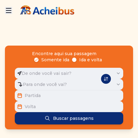
Encontre aqui sua passagem
Somente ida
Ida e volta
De onde você vai sair?
Para onde você vai?
Partida
Volta
Buscar passagens